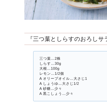
『三つ葉としらすのおろしサ
三つ葉…2株
しらす…30g
大根…100g
レモン…1/2個
A オリーブオイル…大さじ1
A しょうゆ…大さじ1/2
A 砂糖…少々
A 黒こしょう…少々