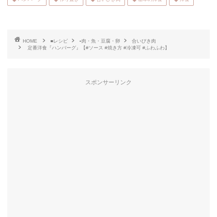
HOME
■レシピ
▪肉・魚・豆腐・卵
合いびき肉
定番洋食『ハンバーグ』【#ソース #焼き方 #冷凍可 #ふわふわ】
スポンサーリンク