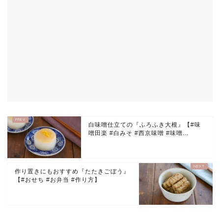
白味噌仕立ての『ふろふき大根』【#味
噌田楽 #白みそ #西京味噌 #味噌...
作り置きにもおすすめ『たたきごぼう』
【#おせち #お弁当 #作り方】