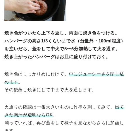
焼き色がついたら上下を返し、両面に焼き色をつける。
ハンバーグの高さ1/3くらいまで水（分量外・100ml程度）
を注いだら、蓋をして中火で5〜6分加熱して火を通す。
焼き上がったハンバーグはお皿に盛り付けておく。
焼き色はしっかりめに付けて、
中にジューシーさを閉じ込
めます
。
その後蒸し焼きにして中まで火を通します。
火通りの確認は一番大きいものに竹串を刺してみて、
出て
きた肉汁が透明ならOK
。
濁っていれば、再び蓋をして様子を見ながらさらに加熱し
ます。