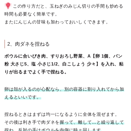
この作り方だと、玉ねぎのみじん切りの手間も炒める
時間も必要なく簡単です。
またにんじんの甘味も加わっておいしくできます。
2、肉ダネを捏ねる
ボウルに合いびき肉、すりおろし野菜、A【卵 1個、パン
粉 大さじ5、塩 小さじ1/2、白こしょう 少々】を入れ、粘
りが出るまでよく手で捏ねる。
卵は殻が入るのが心配なら、別の容器に割り入れてから加
えるといいです。
捏ねるときはまずは均一になるように全体を混ぜます。
その後は利き手で肉ダネを
握って、離して…と繰り返して
捏ね
、
反対の手はボウルを内側に時々回します
。