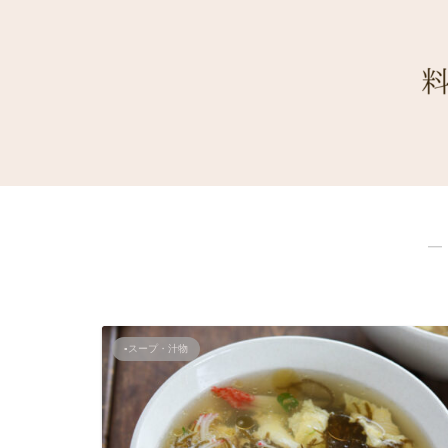
―
▪スープ・汁物