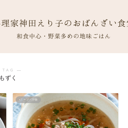
 TAG ―
もずく
▪スープ・汁物