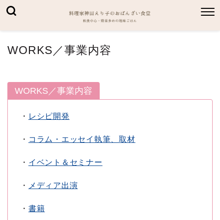
WORKS／事業内容
WORKS／事業内容
・
レシピ開発
・
コラム・エッセイ執筆、取材
・
イベント＆セミナー
・
メディア出演
・
書籍