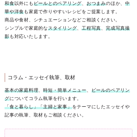
和食
以外にも
ビールとのペアリング
、
おつまみ
のほか、
中
華や洋食
も家庭で作りやすいレシピをご提案します。
商品や食材、シチュエーションなどご相談ください。
シンプルで家庭的な
スタイリング
、
工程写真
、
完成写真撮
影
も対応いたします。
コラム・エッセイ執筆、取材
基本の家庭料理
、
時短・簡単メニュー
、
ビールのペアリン
グ
についてコラム執筆を行います。
「食と暮らし」「主婦と家事」
をテーマにしたエッセイや
記事の執筆、取材もご相談ください。