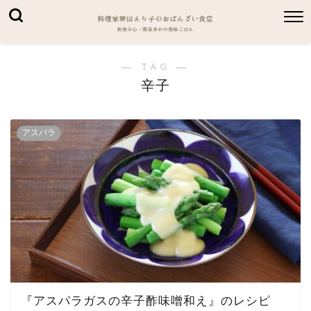
― TAG ―
辛子
アスパラ
『アスパラガスの辛子酢味噌和え』のレシピ