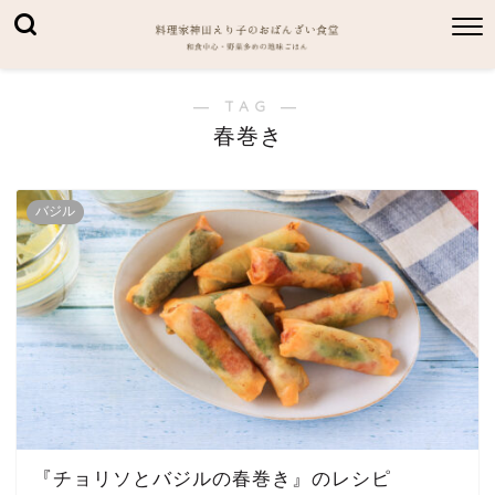
― TAG ―
春巻き
バジル
『チョリソとバジルの春巻き』のレシピ