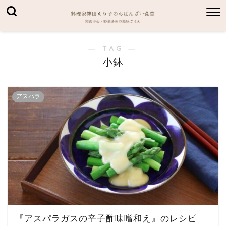
― TAG ―
小鉢
アスパラ
『アスパラガスの辛子酢味噌和え』のレシピ