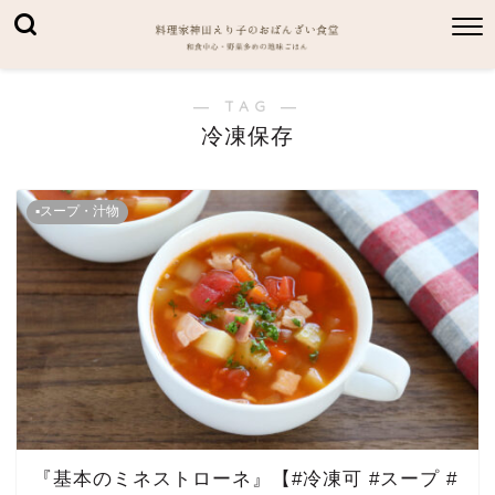
― TAG ―
冷凍保存
▪スープ・汁物
『基本のミネストローネ』【#冷凍可 #スープ #