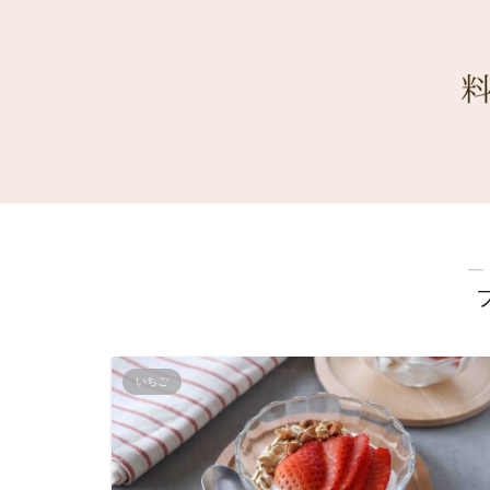
―
いちご