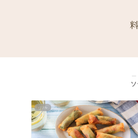
―
ソ
バジル