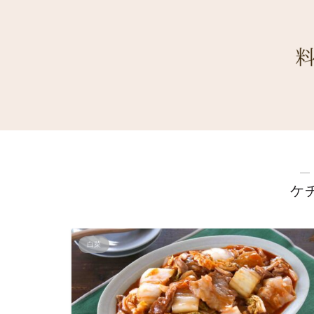
―
ケ
白菜