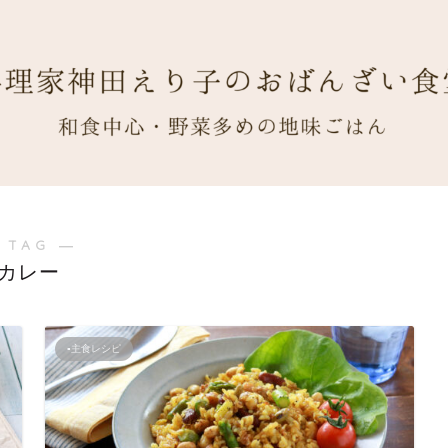
 TAG ―
カレー
▪主食レシピ