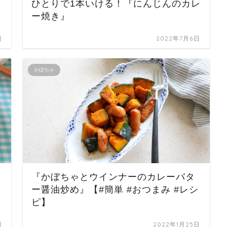
ひとりで1本いける！『にんじんのカレ
ー焼き』
日
2022年7月6日
かぼちゃ
『かぼちゃとウインナーのカレーバタ
ー醤油炒め』【#簡単 #おつまみ #レシ
ピ】
日
2022年1月25日