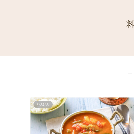
―
いんげん