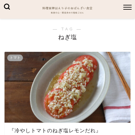
― TAG ―
ねぎ塩
トマト
『冷やしトマトのねぎ塩レモンだれ』